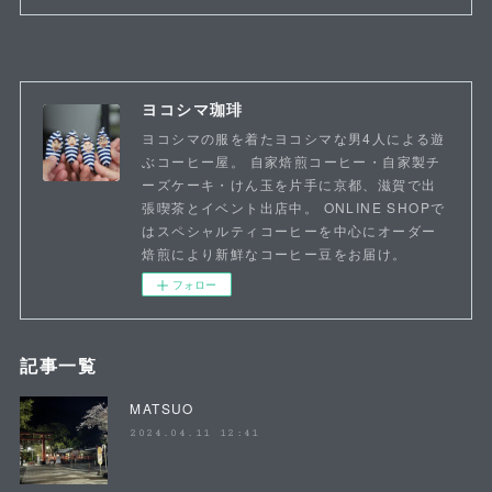
ヨコシマ珈琲
ヨコシマの服を着たヨコシマな男4人による遊
ぶコーヒー屋。 自家焙煎コーヒー・自家製チ
ーズケーキ・けん玉を片手に京都、滋賀で出
張喫茶とイベント出店中。 ONLINE SHOPで
はスペシャルティコーヒーを中心にオーダー
焙煎により新鮮なコーヒー豆をお届け。
フォロー
記事一覧
MATSUO
2024.04.11 12:41