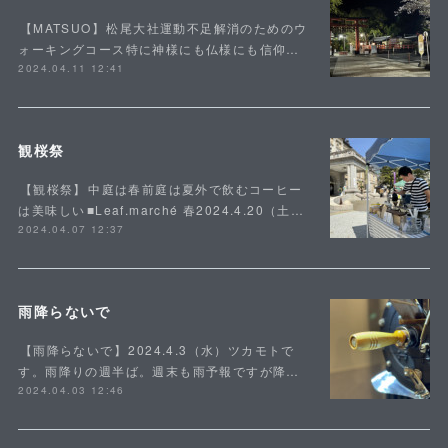
⁡【MATSUO】⁡松尾大社運動不足解消のためのウ
ォーキングコース特に神様にも仏様にも信仰…
2024.04.11 12:41
観桜祭
⁡【観桜祭】⁡中庭は春前庭は夏外で飲むコーヒー
は美味しい⁡■Leaf.marché 春2024.4.20（土…
2024.04.07 12:37
雨降らないで
⁡【雨降らないで】⁡2024.4.3（水）ツカモトで
す。雨降りの週半ば。週末も雨予報ですが降…
2024.04.03 12:46