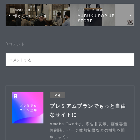
2020.10.29 13:04
2020.10.26 10:01
懐かしのエンジョイ
YURUKU POP UP
STORE
0
コメント
PR
プレミアムプランでもっと自由
なサイトに
Ameba Owndで、広告非表示、画像容量
無制限、ページ数無制限などの機能を開
放しよう。