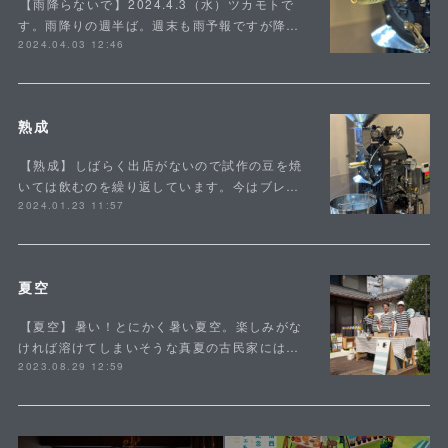
⁡【雨降らないで】⁡2024.4.3（水）ツカモトで
す。雨降りの週半ば。週末も雨予報ですが降…
2024.04.03 12:46
熟成
⁡【熟成】⁡しばらく出店がないので試作の豆を焼
いては飲むのを繰り返しています。今はブレ…
2024.01.23 11:57
夏空
⁡【夏空】⁡暑い！とにかく暑い夏空。楽しみがな
ければ溶けてしまいそうな真夏の古民家には…
2023.08.29 12:59