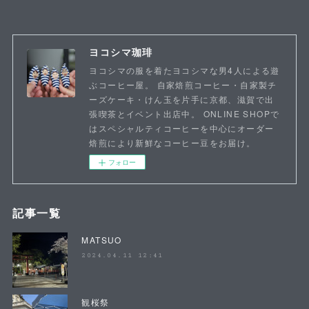
ヨコシマ珈琲
ヨコシマの服を着たヨコシマな男4人による遊
ぶコーヒー屋。 自家焙煎コーヒー・自家製チ
ーズケーキ・けん玉を片手に京都、滋賀で出
張喫茶とイベント出店中。 ONLINE SHOPで
はスペシャルティコーヒーを中心にオーダー
焙煎により新鮮なコーヒー豆をお届け。
フォロー
記事一覧
MATSUO
2024.04.11 12:41
観桜祭