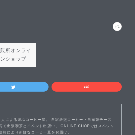
焙煎所オンライ
ンショップ
4人による遊ぶコーヒー屋。 自家焙煎コーヒー・自家製チーズ
で出張喫茶とイベント出店中。 ONLINE SHOPではスペシャ
焙煎により新鮮なコーヒー豆をお届け。