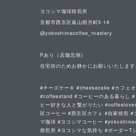
ヨコシマ珈琲焙煎所
京都市西京区嵐山朝月町5-18
@yokoshimacoffee_roastery
Pあり（店舗北側）
住宅街のためお静かにお願いいたします
#チーズケーキ #cheesecake #カ
#coffeestand #コーヒーのある暮らし 
ヒー好きな人と繋がりたい #coffeelover
区コーヒー #西京区カフェ #自家焙煎 #コーヒ
マ珈琲 #ヨコシマコーヒー #yokoshimacoff
焙煎所 #ヨコシマな気持ち #ボーダーT