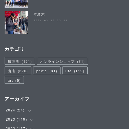
年度末
2024.03.17 13:03
カテゴリ
焙煎所
(
161
)
オンラインショップ
(
71
)
出店
(
370
)
photo
(
31
)
life
(
112
)
art
(
5
)
アーカイブ
2024
(
24
)
2023
(
110
(
4
)
)
(
5
)
2022
(
137
(
9
)
)