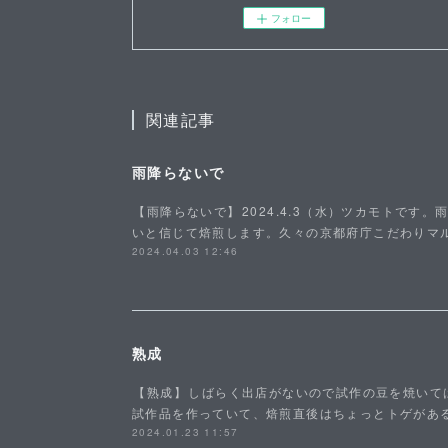
フォロー
関連記事
雨降らないで
⁡【雨降らないで】⁡2024.4.3（水）ツカモトで
いと信じて焙煎します。久々の京都府庁こだわりマル
2024.04.03 12:46
熟成
⁡【熟成】⁡しばらく出店がないので試作の豆を焼い
試作品を作っていて、焙煎直後はちょっとトゲがあ
2024.01.23 11:57