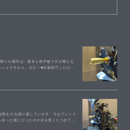
す。雨降りの週半ば。週末も雨予報ですが降らな
シェですから。ぜひ！⁡■京都府庁こだわ…
ては飲むのを繰り返しています。今はブレンド
る尖った感じだったのが日を置くにつれて…