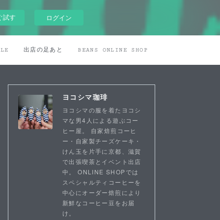
ぐ試す
ログイン
ILE
出店の足あと
BEANS ONLINE SHOP
ヨコシマ珈琲
ヨコシマの服を着たヨコシ
マな男4人による遊ぶコー
ヒー屋。 自家焙煎コーヒ
ー・自家製チーズケーキ・
けん玉を片手に京都、滋賀
で出張喫茶とイベント出店
中。 ONLINE SHOPでは
スペシャルティコーヒーを
中心にオーダー焙煎により
新鮮なコーヒー豆をお届
け。