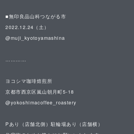
⁡
■無印良品山科つながる市
2022.12.24（土）
@muji_kyotoyamashina
⁡
…………
⁡
ヨコシマ珈琲焙煎所
京都市西京区嵐山朝月町5-18
@yokoshimacoffee_roastery
⁡
Pあり（店舗北側）駐輪場あり（店舗横）