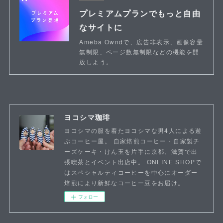
プレミアムプランでもっと自由
なサイトに
Ameba Owndで、広告非表示、画像容量
無制限、ページ数無制限などの機能を開
放しよう。
ヨコシマ珈琲
ヨコシマの服を着たヨコシマな男4人による遊
ぶコーヒー屋。 自家焙煎コーヒー・自家製チ
ーズケーキ・けん玉を片手に京都、滋賀で出
張喫茶とイベント出店中。 ONLINE SHOPで
はスペシャルティコーヒーを中心にオーダー
焙煎により新鮮なコーヒー豆をお届け。
フォロー