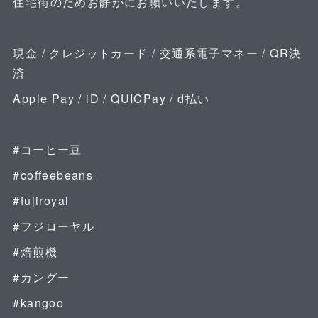
住宅街のためお静かにお願いいたします。
⁡
現金 / クレジットカード / 交通系電子マネー / QR決
済
Apple Pay / iD / QUICPay / d払い
⁡
#コーヒー豆
#coffeebeans
#fujiroyal
#フジローヤル
#焙煎機
#カングー
#kangoo