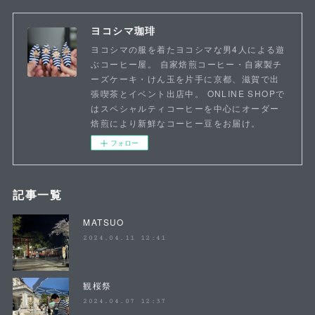
ヨコシマ珈琲
ヨコシマの服を着たヨコシマな男4人による遊
ぶコーヒー屋。 自家焙煎コーヒー・自家製チ
ーズケーキ・けん玉を片手に京都、滋賀で出
張喫茶とイベント出店中。 ONLINE SHOPで
はスペシャルティコーヒーを中心にオーダー
焙煎により新鮮なコーヒー豆をお届け。
フォロー
記事一覧
MATSUO
2024.04.11 12:41
観桜祭
2024.04.07 12:37