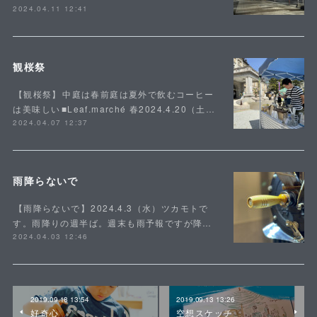
2024.04.11 12:41
観桜祭
⁡【観桜祭】⁡中庭は春前庭は夏外で飲むコーヒー
は美味しい⁡■Leaf.marché 春2024.4.20（土…
2024.04.07 12:37
雨降らないで
⁡【雨降らないで】⁡2024.4.3（水）ツカモトで
す。雨降りの週半ば。週末も雨予報ですが降…
2024.04.03 12:46
2019.09.18 13:54
2019.09.13 13:26
好奇心
空想スケッチ