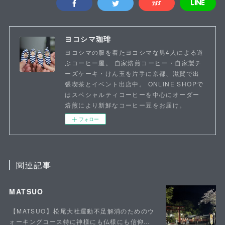
ヨコシマ珈琲
ヨコシマの服を着たヨコシマな男4人による遊
ぶコーヒー屋。 自家焙煎コーヒー・自家製チ
ーズケーキ・けん玉を片手に京都、滋賀で出
張喫茶とイベント出店中。 ONLINE SHOPで
はスペシャルティコーヒーを中心にオーダー
焙煎により新鮮なコーヒー豆をお届け。
フォロー
関連記事
MATSUO
⁡【MATSUO】⁡松尾大社運動不足解消のためのウ
ォーキングコース特に神様にも仏様にも信仰…