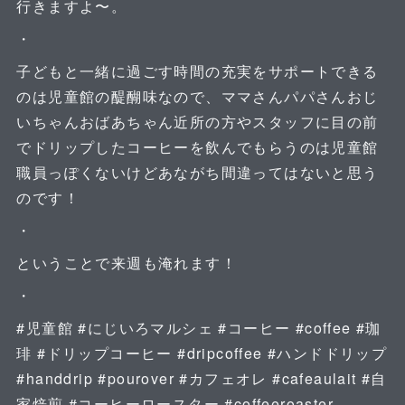
行きますよ〜。
・
子どもと一緒に過ごす時間の充実をサポートできる
のは児童館の醍醐味なので、ママさんパパさんおじ
いちゃんおばあちゃん近所の方やスタッフに目の前
でドリップしたコーヒーを飲んでもらうのは児童館
職員っぽくないけどあながち間違ってはないと思う
のです！
・
ということで来週も淹れます！
・
#児童館 #にじいろマルシェ #コーヒー #coffee #珈
琲 #ドリップコーヒー #dripcoffee #ハンドドリップ
#handdrip #pourover #カフェオレ #cafeaulait #自
家焙煎 #コーヒーロースター #coffeeroaster