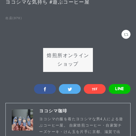
ヨコシマな気持ち #遊ぶコーヒー屋
出店
(
370
)
焙煎所オンライン
ショップ
ヨコシマ珈琲
ヨコシマの服を着たヨコシマな男4人による遊
ぶコーヒー屋。 自家焙煎コーヒー・自家製チ
ーズケーキ・けん玉を片手に京都、滋賀で出