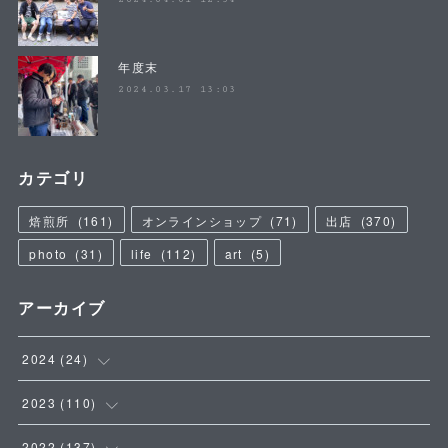
年度末
2024.03.17 13:03
カテゴリ
焙煎所
(
161
)
オンラインショップ
(
71
)
出店
(
370
)
photo
(
31
)
life
(
112
)
art
(
5
)
アーカイブ
2024
(
24
)
(
4
)
2023
(
110
)
(
5
)
(
9
)
2022
(
137
)