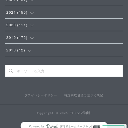
(
8
)
(
8
)
(
14
)
2021
(
155
)
(
7
)
(
18
)
(
18
)
(
11
)
2020
(
111
)
(
16
)
(
10
)
(
23
)
(
10
)
2019
(
172
)
(
5
)
(
15
)
(
17
)
(
16
)
(
16
)
2018
(
12
)
(
3
)
(
8
)
(
15
)
(
7
)
(
13
)
(
7
)
(
9
)
(
6
)
(
13
)
(
4
)
(
12
)
(
1
)
(
5
)
(
4
)
(
12
)
(
4
)
(
10
)
(
1
)
(
11
)
プライバシーポリシー
特定商取引法に基づく表記
(
10
)
(
15
)
(
4
)
(
11
)
(
3
)
(
10
)
(
17
)
(
19
)
(
5
)
(
16
)
Copyright ©
2026
ヨコシマ珈琲
.
(
5
)
(
14
)
(
12
)
(
11
)
(
19
)
Powered by
無料でホームページをつくろう