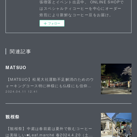
張喫茶とイベント出店中。 ONLINE SHOPで
はスペシャルティコーヒーを中心にオーダー
焙煎により新鮮なコーヒー豆をお届け。
フォロー
関連記事
MATSUO
⁡【MATSUO】⁡松尾大社運動不足解消のためのウ
ォーキングコース特に神様にも仏様にも信仰…
2024.04.11 12:41
観桜祭
⁡【観桜祭】⁡中庭は春前庭は夏外で飲むコーヒー
は美味しい⁡■Leaf.marché 春2024.4.20（土…