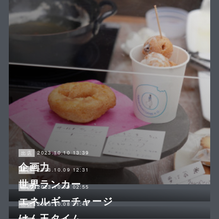
2023.10.10 13:39
出店
企画力
2023.10.09 12:31
出店
世界ランカー
2023.10.09 02:55
出店
エネルギーチャージ
2023.10.08 11:40
出店
けん玉タイム